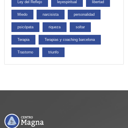
Ley del Reflejo
leyespiritual
libertad
Miedo
narcisista
personalidad
psicópata
riqueza
soltar
Terapia
Terapias y coaching barcelona
Trastorno
triunfo