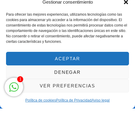
Política de devoluciones
Gestionar consentimiento
Para ofrecer las mejores experiencias, utilizamos tecnologías como las
cookies para almacenar y/o acceder a la información del dispositivo. El
consentimiento de estas tecnologías nos permitirá procesar datos como el
comportamiento de navegación o las identificaciones únicas en este sitio.
No consentir o retirar el consentimiento, puede afectar negativamente a
ciertas características y funciones.
Centro Magna By Miguel Alarcón
Marca Registrada
ACEPTAR
DENEGAR
1
VER PREFERENCIAS
Política de cookies
Política de Privacidad
Aviso legal
Clic para llamar solo de 9h a 21h