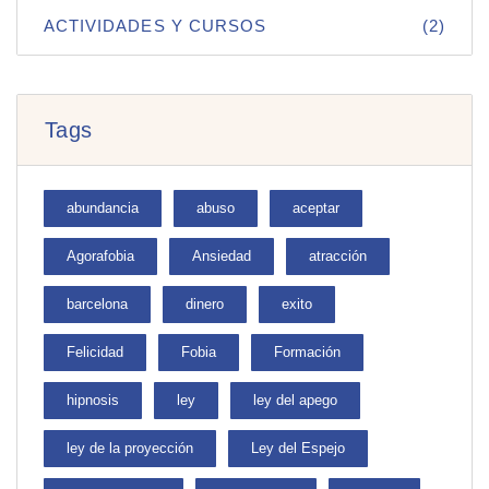
ACTIVIDADES Y CURSOS
(2)
Tags
abundancia
abuso
aceptar
Agorafobia
Ansiedad
atracción
barcelona
dinero
exito
Felicidad
Fobia
Formación
hipnosis
ley
ley del apego
ley de la proyección
Ley del Espejo