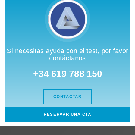
Si necesitas ayuda con el test, por favor
contáctanos
+34 619 788 150
CONTACTAR
RESERVAR UNA CTA