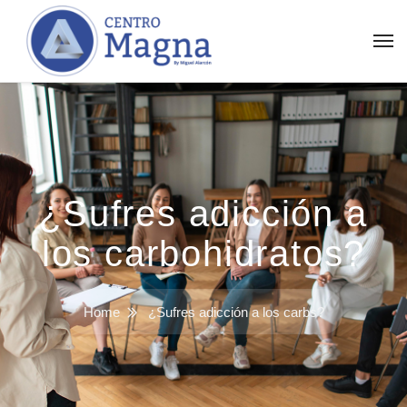
¿Sufres adicción a
los carbohidratos?
Home
¿Sufres adicción a los carbs?