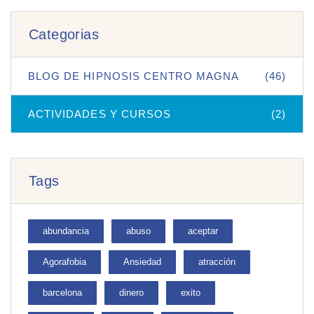
Categorias
BLOG DE HIPNOSIS CENTRO MAGNA
(46)
ACTIVIDADES Y CURSOS
(2)
Tags
abundancia
abuso
aceptar
Agorafobia
Ansiedad
atracción
barcelona
dinero
exito