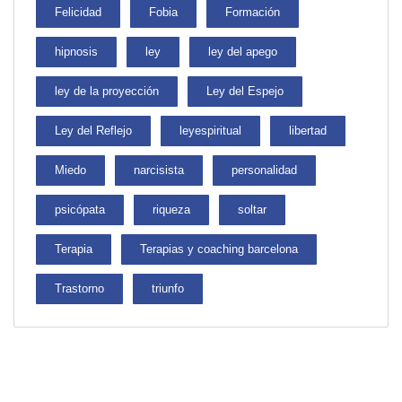
Felicidad
Fobia
Formación
hipnosis
ley
ley del apego
ley de la proyección
Ley del Espejo
Ley del Reflejo
leyespiritual
libertad
Miedo
narcisista
personalidad
psicópata
riqueza
soltar
Terapia
Terapias y coaching barcelona
Trastorno
triunfo