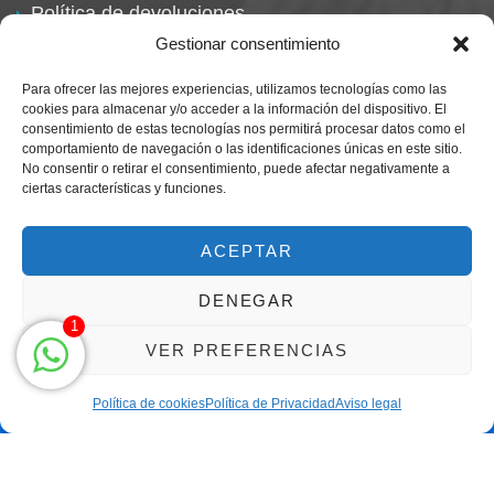
Política de devoluciones
Gestionar consentimiento
Para ofrecer las mejores experiencias, utilizamos tecnologías como las
cookies para almacenar y/o acceder a la información del dispositivo. El
consentimiento de estas tecnologías nos permitirá procesar datos como el
comportamiento de navegación o las identificaciones únicas en este sitio.
No consentir o retirar el consentimiento, puede afectar negativamente a
ciertas características y funciones.
Centro Magna By Miguel Alarcón
Marca Registrada
ACEPTAR
DENEGAR
1
VER PREFERENCIAS
Política de cookies
Política de Privacidad
Aviso legal
Clic para llamar solo de 9h a 21h