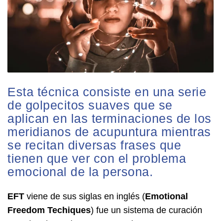
Esta técnica consiste en una serie
de golpecitos suaves que se
aplican en las terminaciones de los
meridianos de acupuntura mientras
se recitan diversas frases que
tienen que ver con el problema
emocional de la persona.
EFT
viene de sus siglas en inglés (
Emotional
Freedom Techiques
) fue un sistema de curación