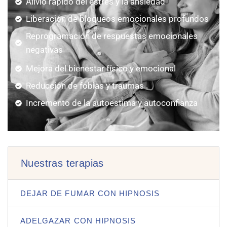
Alivio rápido del estrés y la ansiedad
Liberación de bloqueos emocionales profundos
Reprogramación de respuestas emocionales
negativas
Mejora del bienestar físico y emocional
Reducción de fobias y traumas
Incremento de la autoestima y autoconfianza
Nuestras terapias
DEJAR DE FUMAR CON HIPNOSIS
ADELGAZAR CON HIPNOSIS