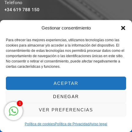
Teléfono
+34 619 788 150
Gestionar consentimiento
Email
info@centromagna.com
Para ofrecer las mejores experiencias, utilizamos tecnologías como las
cookies para almacenar y/o acceder a la información del dispositivo. El
consentimiento de estas tecnologías nos permitirá procesar datos como el
comportamiento de navegación o las identificaciones únicas en este sitio.
No consentir o retirar el consentimiento, puede afectar negativamente a
Abierto
ciertas características y funciones.
De lunes a viernes de 10h a 20h
ACEPTAR
AVISOS LEGALES
DENEGAR
1
VER PREFERENCIAS
Aviso legal
Política de Privacidad
Política de cookies
Política de Privacidad
Aviso legal
Clic para llamar solo de 9h a 21h