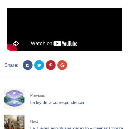
Share:
Previous
La ley de la correspondencia
Next
La 7 leyes espirituales del éxito – Deepak Chopra