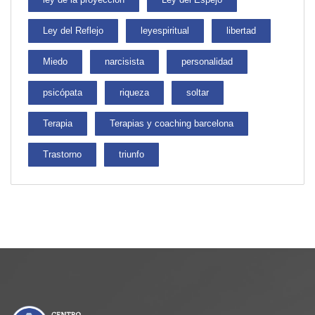
Ley del Reflejo
leyespiritual
libertad
Miedo
narcisista
personalidad
psicópata
riqueza
soltar
Terapia
Terapias y coaching barcelona
Trastorno
triunfo