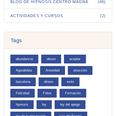
BLOG DE HIPNOSIS CENTRO MAGNA
(46)
ACTIVIDADES Y CURSOS
(2)
Tags
abundancia
abuso
aceptar
Agorafobia
Ansiedad
atracción
barcelona
dinero
exito
Felicidad
Fobia
Formación
hipnosis
ley
ley del apego
ley de la proyección
Ley del Espejo