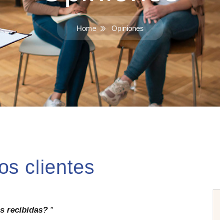
Home
Opiniones
os clientes
as recibidas?
”