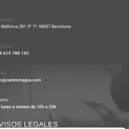
rección
. Mallorca 281 3º 1ª, 08037 Barcelona
léfono
4 619 788 150
ail
fo@centromagna.com
ierto
 lunes a viernes de 10h a 20h
VISOS LEGALES