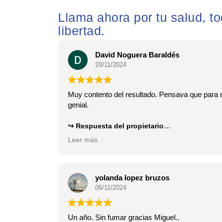
Llama ahora por tu salud, t
libertad.
David Noguera Baraldés
20/11/2024
Muy contento del resultado. Pensava que para mi
genial.
Respuesta del propietario
Moltes Felicitats David !!! El resultat ha estat 
Leer más
fumador, lliure. Endavant! Gràcies per la teva r
yolanda lopez bruzos
06/11/2024
Un año. Sin fumar gracias Miguel..