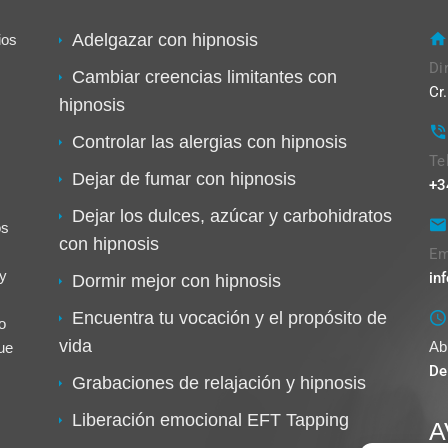
Adelgazar con hipnosis
ios
Di
Cambiar creencias limitantes con
Cr
hipnosis
Controlar las alergias con hipnosis
Te
Dejar de fumar con hipnosis
+3
Dejar los dulces, azúcar y carbohidratos
os
con hipnosis
Em
y
in
Dormir mejor con hipnosis
Encuentra tu vocación y el propósito de
o
vida
Ab
ue
De
Grabaciones de relajación y hipnosis
Liberación emocional EFT Tapping
A