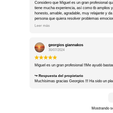
Considero que Miguel es un gran profesional que
tiene mucha experiencia, así como tb amplios
honesto, amable, agradable, muy relajante y da 
persona que quiera resolve
Leer más
Respuesta del propietario
Muchísimas gracias Elisabet!
Me lo pones fácil y yo solo hago mi pequeña par
Muchas gracias por confiar en este humilde ter
georgios giannakos
30/07/2024
Miguel es un gran profesional !!Me ayudó basta
Respuesta del propietario
Muchísimas gracias Georgios !!! Ha sido un plac
Mostrando so