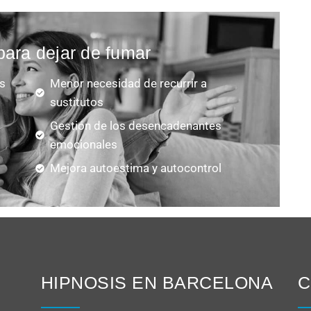
para dejar de fumar
os
Menor necesidad de recurrir a
sustitutos
Gestión de los desencadenantes
emocionales
Mejora autoestima y autocontrol
HIPNOSIS EN BARCELONA
C