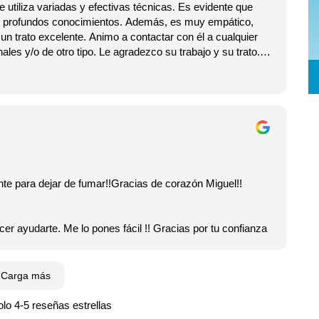
 utiliza variadas y efectivas técnicas. Es evidente que
 y profundos conocimientos. Además, es muy empático,
un trato excelente. Animo a contactar con él a cualquier
r problemas emocionales y/o de otro tipo. Le agradezco su trabajo y su trato.
te. El mérito es todo tuyo.
apeuta 🙏🤗
nte para dejar de fumar!!Gracias de corazón Miguel!!
er ayudarte. Me lo pones fácil !! Gracias por tu confianza
Carga más
lo 4-5 reseñas estrellas