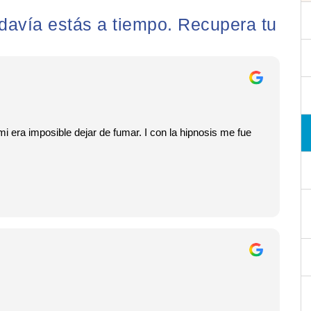
odavía estás a tiempo. Recupera tu
 era imposible dejar de fumar. I con la hipnosis me fue
produit pels teus canvis de creences. A ja saps que ets ex-
esenya.