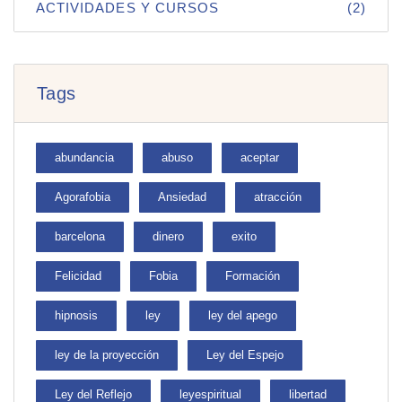
ACTIVIDADES Y CURSOS
(2)
Tags
abundancia
abuso
aceptar
Agorafobia
Ansiedad
atracción
barcelona
dinero
exito
Felicidad
Fobia
Formación
hipnosis
ley
ley del apego
ley de la proyección
Ley del Espejo
Ley del Reflejo
leyespiritual
libertad