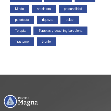
Miedo
narcisista
personalidad
psicópata
riqueza
soltar
Terapia
Terapias y coaching barcelona
Trastorno
triunfo