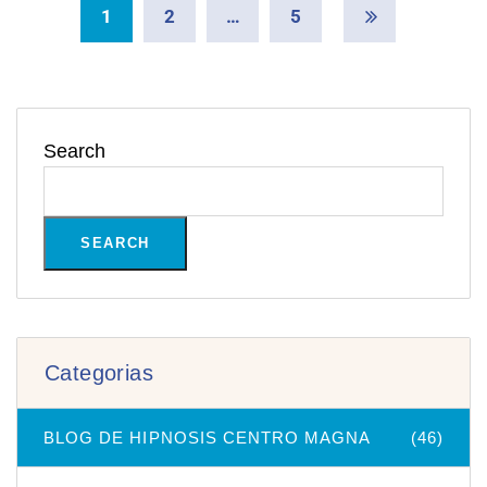
1
2
…
5
Search
SEARCH
Categorias
BLOG DE HIPNOSIS CENTRO MAGNA
(46)