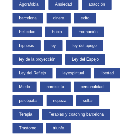
Agorafobia
Ansiedad
atracción
barcelona
dinero
exito
Felicidad
Fobia
Formación
hipnosis
ley
ley del apego
ley de la proyección
Ley del Espejo
Ley del Reflejo
leyespiritual
libertad
Miedo
narcisista
personalidad
psicópata
riqueza
soltar
Terapia
Terapias y coaching barcelona
Trastorno
triunfo