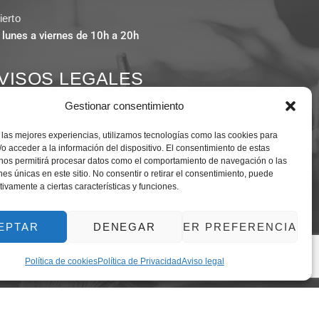
ierto
 lunes a viernes de 10h a 20h
VISOS LEGALES
Gestionar consentimiento
Aviso legal
 las mejores experiencias, utilizamos tecnologías como las cookies para
o acceder a la información del dispositivo. El consentimiento de estas
Política de Privacidad
 nos permitirá procesar datos como el comportamiento de navegación o las
ones únicas en este sitio. No consentir o retirar el consentimiento, puede
Política de cookies
tivamente a ciertas características y funciones.
Política de devoluciones
EPTAR
DENEGAR
VER PREFERENCIAS
Política de cookies
Política de Privacidad
Aviso legal