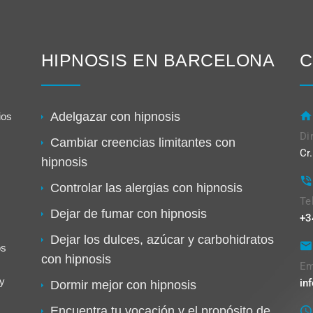
HIPNOSIS EN BARCELONA
C
Adelgazar con hipnosis
ios
Di
Cambiar creencias limitantes con
Cr
hipnosis
Controlar las alergias con hipnosis
Te
Dejar de fumar con hipnosis
+3
Dejar los dulces, azúcar y carbohidratos
os
con hipnosis
Em
y
in
Dormir mejor con hipnosis
Encuentra tu vocación y el propósito de