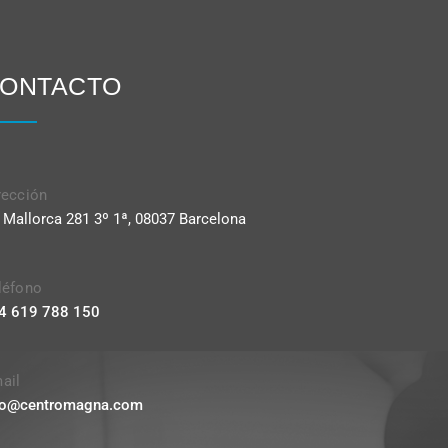
ONTACTO
rección
. Mallorca 281 3º 1ª, 08037 Barcelona
léfono
4 619 788 150
ail
fo@centromagna.com