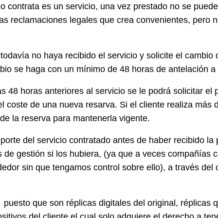
io contrata es un servicio, una vez prestado no se puede 
as reclamaciones legales que crea convenientes, pero no 
 todavía no haya recibido el servicio y solicite el camb
io se haga con un mínimo de 48 horas de antelación a la
s 48 horas anteriores al servicio se le podrá solicitar e
l coste de una nueva resarva. Si el cliente realiza más 
d de la reserva para mantenerla vigente.
mporte del servicio contratado antes de haber recibido la p
s de gestión si los hubiera, (ya que a veces compañías
dor sin que tengamos control sobre ello), a través del c
c) puesto que son réplicas digitales del original, réplic
itivos del cliente el cual solo adquiere el derecho a ten