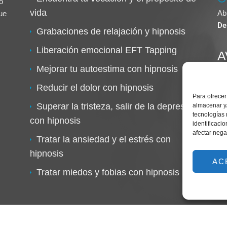
o
vida
Ab
ue
De
Grabaciones de relajación y hipnosis
Liberación emocional EFT Tapping
A
Mejorar tu autoestima con hipnosis
Reducir el dolor con hipnosis
Para ofrecer
Superar la tristeza, salir de la depresión
almacenar y/
tecnologías
con hipnosis
identificaci
afectar nega
Tratar la ansiedad y el estrés con
hipnosis
AC
Tratar miedos y fobias con hipnosis