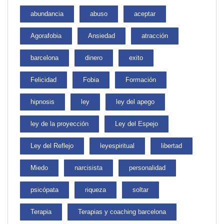
abundancia
abuso
aceptar
Agorafobia
Ansiedad
atracción
barcelona
dinero
exito
Felicidad
Fobia
Formación
hipnosis
ley
ley del apego
ley de la proyección
Ley del Espejo
Ley del Reflejo
leyespiritual
libertad
Miedo
narcisista
personalidad
psicópata
riqueza
soltar
Terapia
Terapias y coaching barcelona