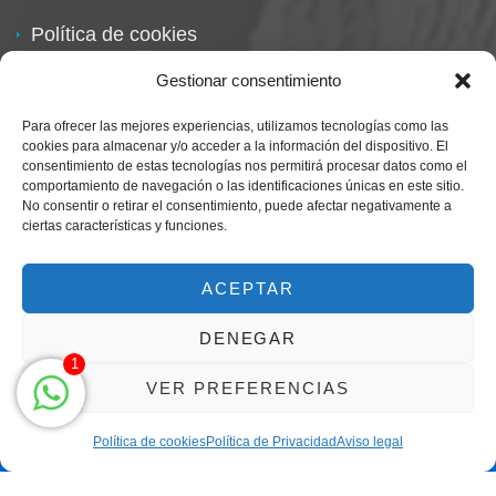
Política de cookies
Política de devoluciones
Gestionar consentimiento
Para ofrecer las mejores experiencias, utilizamos tecnologías como las
cookies para almacenar y/o acceder a la información del dispositivo. El
consentimiento de estas tecnologías nos permitirá procesar datos como el
comportamiento de navegación o las identificaciones únicas en este sitio.
No consentir o retirar el consentimiento, puede afectar negativamente a
ciertas características y funciones.
Centro Magna By Miguel Alarcón
Marca Registrada
ACEPTAR
DENEGAR
1
VER PREFERENCIAS
Política de cookies
Política de Privacidad
Aviso legal
Clic para llamar solo de 9h a 21h