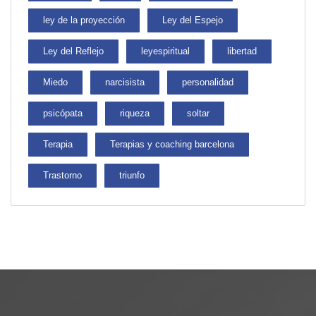
ley de la proyección
Ley del Espejo
Ley del Reflejo
leyespiritual
libertad
Miedo
narcisista
personalidad
psicópata
riqueza
soltar
Terapia
Terapias y coaching barcelona
Trastorno
triunfo