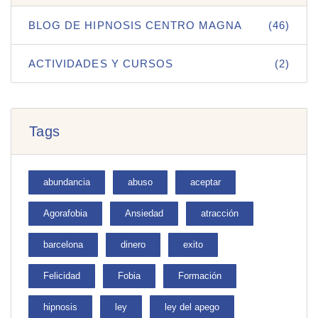
BLOG DE HIPNOSIS CENTRO MAGNA
(46)
ACTIVIDADES Y CURSOS
(2)
Tags
abundancia
abuso
aceptar
Agorafobia
Ansiedad
atracción
barcelona
dinero
exito
Felicidad
Fobia
Formación
hipnosis
ley
ley del apego