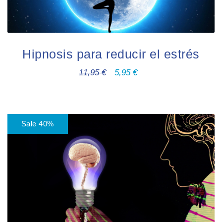
Hipnosis para reducir el estrés
11,95
€
5,95
€
Sale 40%