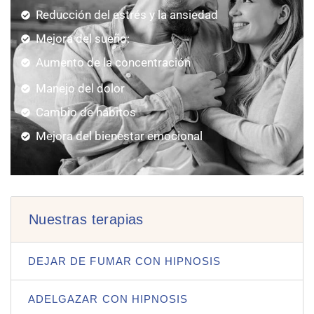
Reducción del estrés y la ansiedad
Mejora del sueño:
Aumento de la concentración
Manejo del dolor
Cambio de hábitos
Mejora del bienestar emocional
Nuestras terapias
DEJAR DE FUMAR CON HIPNOSIS
ADELGAZAR CON HIPNOSIS