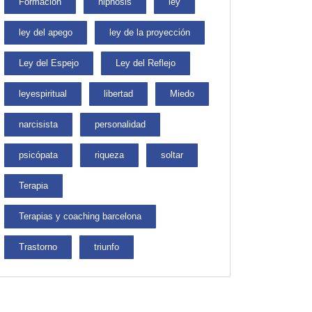
Formación
hipnosis
ley
ley del apego
ley de la proyección
Ley del Espejo
Ley del Reflejo
leyespiritual
libertad
Miedo
narcisista
personalidad
psicópata
riqueza
soltar
Terapia
Terapias y coaching barcelona
Trastorno
triunfo