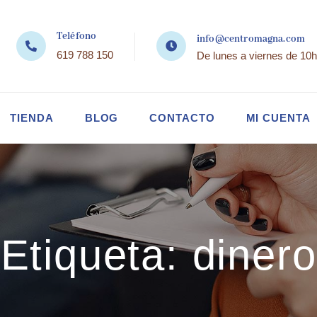
Teléfono
info@centromagna.com
619 788 150
De lunes a viernes de 10h
TIENDA
BLOG
CONTACTO
MI CUENTA
Etiqueta:
dinero