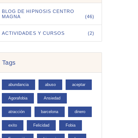
BLOG DE HIPNOSIS CENTRO
MAGNA
(46)
ACTIVIDADES Y CURSOS
(2)
Tags
abundancia
abuso
aceptar
Agorafobia
Ansiedad
atracción
barcelona
dinero
exito
Felicidad
Fobia