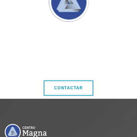
Si estás viviendo una situación como las
explicadas en esta web, por favor
contáctanos
+34 619 788 150
CONTACTAR