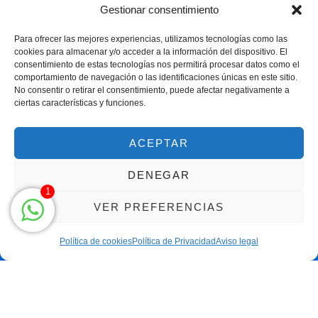
Política de devoluciones
Gestionar consentimiento
Para ofrecer las mejores experiencias, utilizamos tecnologías como las
cookies para almacenar y/o acceder a la información del dispositivo. El
consentimiento de estas tecnologías nos permitirá procesar datos como el
comportamiento de navegación o las identificaciones únicas en este sitio.
No consentir o retirar el consentimiento, puede afectar negativamente a
ciertas características y funciones.
Centro Magna By Miguel Alarcón
Marca Registrada
ACEPTAR
DENEGAR
1
VER PREFERENCIAS
Política de cookies
Política de Privacidad
Aviso legal
Clic para llamar solo de 9h a 21h