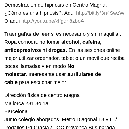
Demostración de hipnosis en Centro Magna.
¿Cómo es una hipnosis?: Aqui
http://bit.ly/3n4SwzW
O aquí
http://youtu.be/klfgdn8zboA
Traer
gafas de leer
si es necesario y sin maquillar.
Ropa cómoda, no tomar
alcohol, cafeína,
antidepresivos ni drogas.
En las sesiones online
mejor utilizar ordenador, tablet o un movil que reciba
pocas llamadas y en modo
No
molestar.
Interesante usar
aurilulares de
cable
para escuchar mejor.
Dirección física de centro Magna
Mallorca 281 3o 1a
Barcelona
Junto colegio abogados. Metro Diagonal L3 y L5/
Rodalies Pg Gracia / FGC provença Bus parada