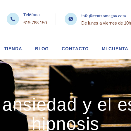
Teléfono
info@centromagna.com
619 788 150
De lunes a viernes de 10h
TIENDA
BLOG
CONTACTO
MI CUENTA
a ansiedad y el e
hipnosis