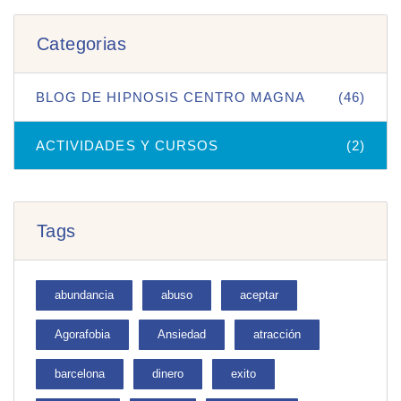
Categorias
BLOG DE HIPNOSIS CENTRO MAGNA
(46)
ACTIVIDADES Y CURSOS
(2)
Tags
abundancia
abuso
aceptar
Agorafobia
Ansiedad
atracción
barcelona
dinero
exito