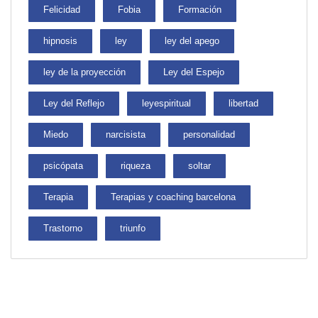
Felicidad
Fobia
Formación
hipnosis
ley
ley del apego
ley de la proyección
Ley del Espejo
Ley del Reflejo
leyespiritual
libertad
Miedo
narcisista
personalidad
psicópata
riqueza
soltar
Terapia
Terapias y coaching barcelona
Trastorno
triunfo