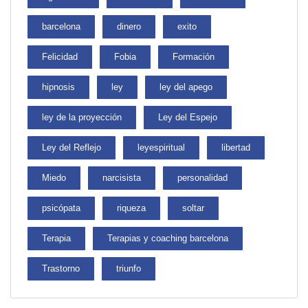
barcelona
dinero
exito
Felicidad
Fobia
Formación
hipnosis
ley
ley del apego
ley de la proyección
Ley del Espejo
Ley del Reflejo
leyespiritual
libertad
Miedo
narcisista
personalidad
psicópata
riqueza
soltar
Terapia
Terapias y coaching barcelona
Trastorno
triunfo