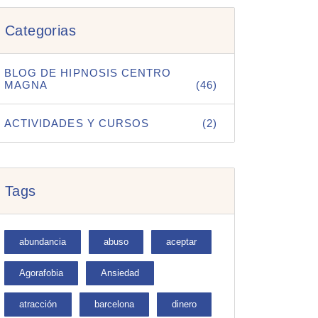
Categorias
BLOG DE HIPNOSIS CENTRO
MAGNA
(46)
ACTIVIDADES Y CURSOS
(2)
Tags
abundancia
abuso
aceptar
Agorafobia
Ansiedad
atracción
barcelona
dinero