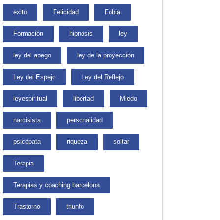
exito
Felicidad
Fobia
Formación
hipnosis
ley
ley del apego
ley de la proyección
Ley del Espejo
Ley del Reflejo
leyespiritual
libertad
Miedo
narcisista
personalidad
psicópata
riqueza
soltar
Terapia
Terapias y coaching barcelona
Trastorno
triunfo