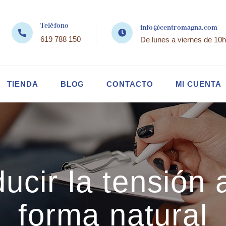
Teléfono
info@centromagna.com
619 788 150
De lunes a viernes de 10h
TIENDA
BLOG
CONTACTO
MI CUENTA
cir la tensión a
forma natural