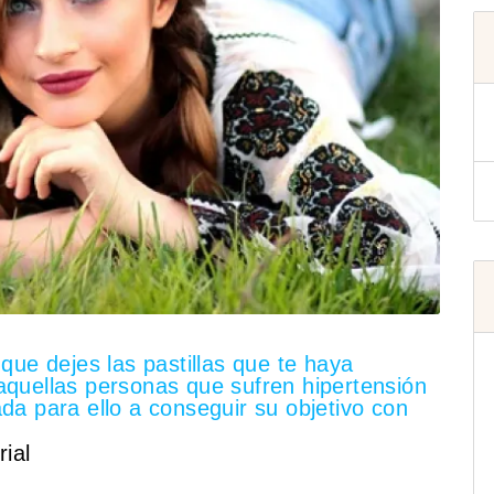
 que dejes las pastillas que te haya
aquellas personas que sufren hipertensión
ada para ello a conseguir su objetivo con
rial