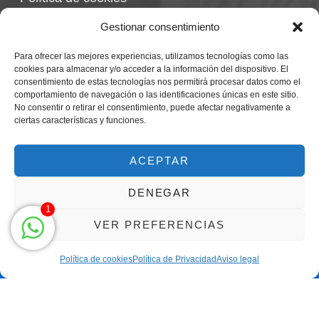
Política de devoluciones
Gestionar consentimiento
Para ofrecer las mejores experiencias, utilizamos tecnologías como las
cookies para almacenar y/o acceder a la información del dispositivo. El
consentimiento de estas tecnologías nos permitirá procesar datos como el
comportamiento de navegación o las identificaciones únicas en este sitio.
No consentir o retirar el consentimiento, puede afectar negativamente a
ciertas características y funciones.
Centro Magna By Miguel Alarcón
Marca Registrada
ACEPTAR
DENEGAR
1
VER PREFERENCIAS
Política de cookies
Política de Privacidad
Aviso legal
Clic para llamar solo de 9h a 21h