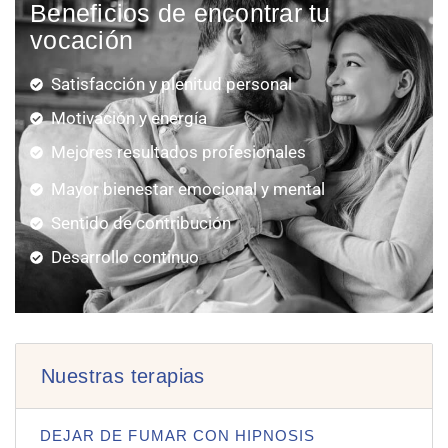
Beneficios de encontrar tu
vocación
Satisfacción y plenitud personal
Motivación y energía
Mejores resultados profesionales
Mayor bienestar emocional y mental
Sentido de contribución
Desarrollo continuo
Nuestras terapias
DEJAR DE FUMAR CON HIPNOSIS