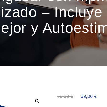
izado – Incluye
ejor y Autoesti
75,00
€
39,00
€