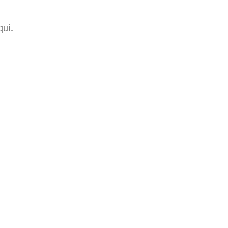
quí
.