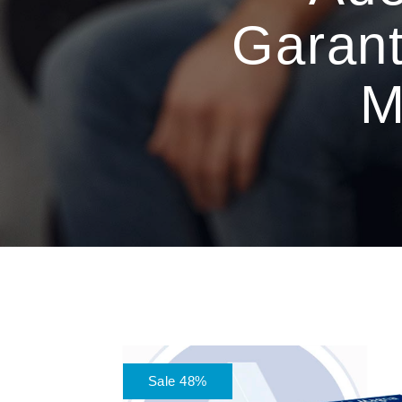
Garant
M
Sale 48%