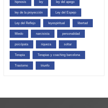
hipnosis
ley
ley del apego
ley de la proyección
Ley del Espejo
Ley del Reflejo
leyespiritual
libertad
Miedo
narcisista
personalidad
psicópata
riqueza
soltar
Terapia
Terapias y coaching barcelona
Trastorno
triunfo