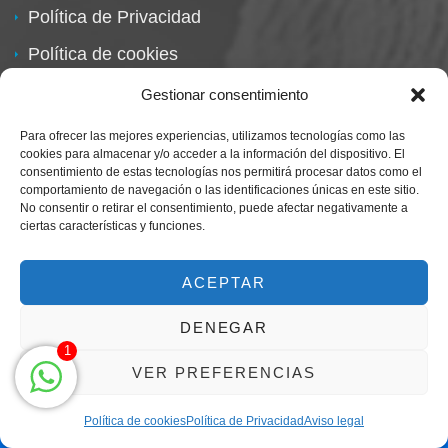
Política de Privacidad
Política de cookies
Política de devoluciones
Gestionar consentimiento
Para ofrecer las mejores experiencias, utilizamos tecnologías como las
cookies para almacenar y/o acceder a la información del dispositivo. El
consentimiento de estas tecnologías nos permitirá procesar datos como el
comportamiento de navegación o las identificaciones únicas en este sitio.
No consentir o retirar el consentimiento, puede afectar negativamente a
ciertas características y funciones.
Centro Magna By Miguel Alarcón
Marca Registrada
ACEPTAR
DENEGAR
1
VER PREFERENCIAS
Política de cookies
Política de Privacidad
Aviso legal
Clic para llamar solo de 9h a 21h