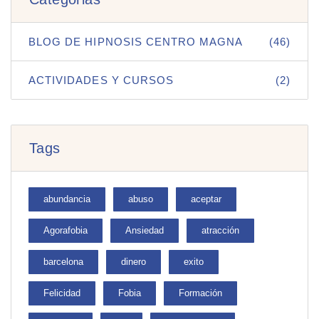
BLOG DE HIPNOSIS CENTRO MAGNA
(46)
ACTIVIDADES Y CURSOS
(2)
Tags
abundancia
abuso
aceptar
Agorafobia
Ansiedad
atracción
barcelona
dinero
exito
Felicidad
Fobia
Formación