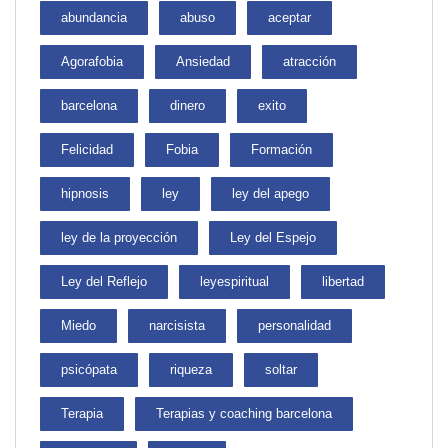
abundancia
abuso
aceptar
Agorafobia
Ansiedad
atracción
barcelona
dinero
exito
Felicidad
Fobia
Formación
hipnosis
ley
ley del apego
ley de la proyección
Ley del Espejo
Ley del Reflejo
leyespiritual
libertad
Miedo
narcisista
personalidad
psicópata
riqueza
soltar
Terapia
Terapias y coaching barcelona