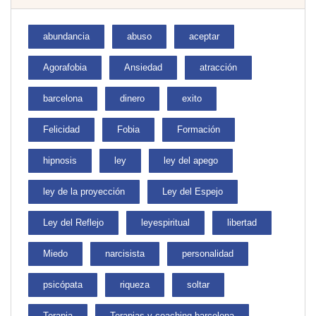
abundancia
abuso
aceptar
Agorafobia
Ansiedad
atracción
barcelona
dinero
exito
Felicidad
Fobia
Formación
hipnosis
ley
ley del apego
ley de la proyección
Ley del Espejo
Ley del Reflejo
leyespiritual
libertad
Miedo
narcisista
personalidad
psicópata
riqueza
soltar
Terapia
Terapias y coaching barcelona