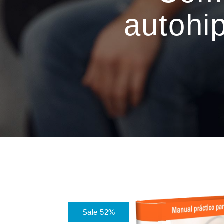
autohi
Sale 52%