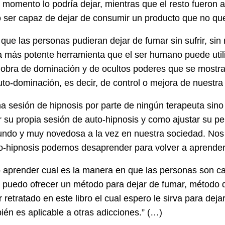
momento lo podría dejar, mientras que el resto fueron añ
no ser capaz de dejar de consumir un producto que no q
ue las personas pudieran dejar de fumar sin sufrir, sin
 más potente herramienta que el ser humano puede utili
iobra de dominación y de ocultos poderes que se mostra
to-dominación, es decir, de control o mejora de nuestra 
una sesión de hipnosis por parte de ningún terapeuta sin
 su propia sesión de auto-hipnosis y como ajustar su p
mundo y muy novedosa a la vez en nuestra sociedad. No
to-hipnosis podemos desaprender para volver a aprend
 aprender cual es la manera en que las personas son c
e puedo ofrecer un método para dejar de fumar, métod
retratado en este libro el cual espero le sirva para deja
ién es aplicable a otras adicciones.” (…)