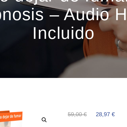
pnosis – Audio H
Incluido
59,00
€
28,97
€