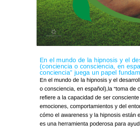
En el mundo de la hipnosis y el de
(conciencia o consciencia, en esp
conciencia" juega un papel fundam
En el mundo de la hipnosis y el desarrol
o consciencia, en español),la “toma de
refiere a la capacidad de ser conscient
emociones, comportamientos y del ento
cómo el awareness y la hipnosis están 
es una herramienta poderosa para ayuda