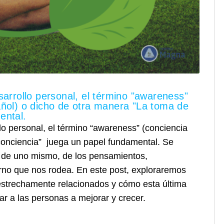
sarrollo personal, el término "awareness"
añol) o dicho de otra manera "La toma de
ental.
lo personal, el término “awareness” (conciencia
 conciencia” juega un papel fundamental. Se
e de uno mismo, de los pensamientos,
rno que nos rodea. En este post, exploraremos
estrechamente relacionados y cómo esta última
r a las personas a mejorar y crecer.