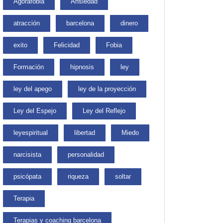
Agorafobia
Ansiedad
atracción
barcelona
dinero
exito
Felicidad
Fobia
Formación
hipnosis
ley
ley del apego
ley de la proyección
Ley del Espejo
Ley del Reflejo
leyespiritual
libertad
Miedo
narcisista
personalidad
psicópata
riqueza
soltar
Terapia
Terapias y coaching barcelona