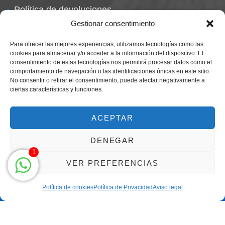
Política de devoluciones
Gestionar consentimiento
Para ofrecer las mejores experiencias, utilizamos tecnologías como las
cookies para almacenar y/o acceder a la información del dispositivo. El
consentimiento de estas tecnologías nos permitirá procesar datos como el
comportamiento de navegación o las identificaciones únicas en este sitio.
No consentir o retirar el consentimiento, puede afectar negativamente a
ciertas características y funciones.
Centro Magna By Miguel Alarcón
Marca Registrada
ACEPTAR
DENEGAR
1
VER PREFERENCIAS
Política de cookies
Política de Privacidad
Aviso legal
Clic para llamar solo de 9h a 21h